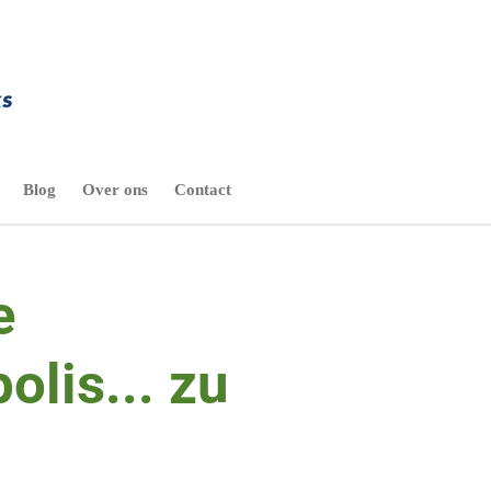
Blog
Over ons
Contact
e
olis... zu