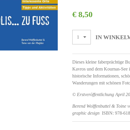
€ 8,50
IN WINKEL
Dieses kleine faberprächtige Bu
Kavros und dem Kournas-See im
historische Informationen, sch
Wanderungen mit schönen Fotos
© Erstveröffentlichung April 2
Berend Wolffenbuttel & Toine v
graphic design
ISBN: 978-618