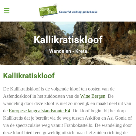
Ga
direct
naar
de
hoofdinhoud
Kallikratiskloof
Wandelen - Kreta
Kallikratiskloof
De Kallikratiskloof is de volgende kloof ten oosten van de
Asfendoskloof in het zuidoosten van de
Witte Bergen
. De
wandeling door deze kloof is niet zo moeilijk en maakt deel uit van
de
Europese langeafstandsroute E4
. De kloof begint bij het dorp
Kallikratis dat je bereikt via de weg tussen Askifou en Asi Gonia of
via de spectaculaire weg vanuit Frankokastello. De wandeling door
deze kloof biedt een geweldig uitzicht naar het zuiden richting de