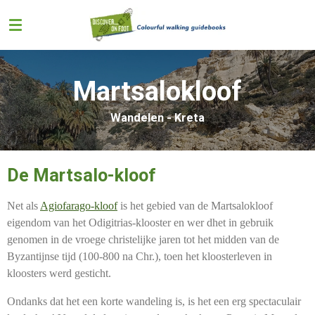
Ga
direct
naar
de
hoofdinhoud
Martsalokloof
Wandelen - Kreta
De Martsalo-kloof
Net als
Agiofarago-kloof
is het gebied van de Martsalokloof
eigendom van het Odigitrias-klooster en wer dhet in gebruik
genomen in de vroege christelijke jaren tot het midden van de
Byzantijnse tijd (100-800 na Chr.), toen het kloosterleven in
kloosters werd gesticht.
Ondanks dat het een korte wandeling is, is het een erg spectaculair